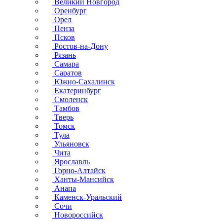
Великий Новгород
Оренбург
Орел
Пенза
Псков
Ростов-на-Дону
Рязань
Самара
Саратов
Южно-Сахалинск
Екатеринбург
Смоленск
Тамбов
Тверь
Томск
Тула
Ульяновск
Чита
Ярославль
Горно-Алтайск
Ханты-Мансийск
Анапа
Каменск-Уральский
Сочи
Новороссийск