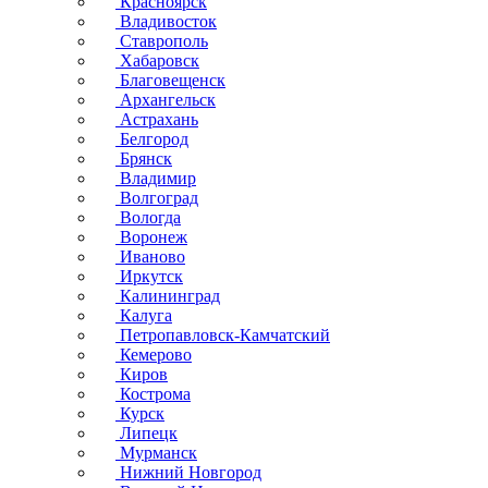
Красноярск
Владивосток
Ставрополь
Хабаровск
Благовещенск
Архангельск
Астрахань
Белгород
Брянск
Владимир
Волгоград
Вологда
Воронеж
Иваново
Иркутск
Калининград
Калуга
Петропавловск-Камчатский
Кемерово
Киров
Кострома
Курск
Липецк
Мурманск
Нижний Новгород