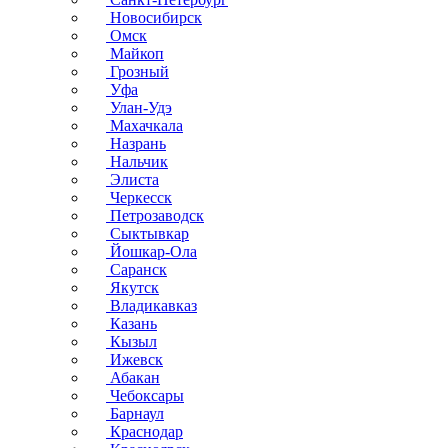
Новосибирск
Омск
Майкоп
Грозный
Уфа
Улан-Удэ
Махачкала
Назрань
Нальчик
Элиста
Черкесск
Петрозаводск
Сыктывкар
Йошкар-Ола
Саранск
Якутск
Владикавказ
Казань
Кызыл
Ижевск
Абакан
Чебоксары
Барнаул
Краснодар