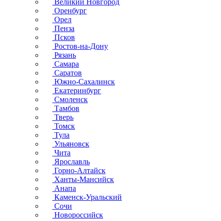
Великий Новгород
Оренбург
Орел
Пенза
Псков
Ростов-на-Дону
Рязань
Самара
Саратов
Южно-Сахалинск
Екатеринбург
Смоленск
Тамбов
Тверь
Томск
Тула
Ульяновск
Чита
Ярославль
Горно-Алтайск
Ханты-Мансийск
Анапа
Каменск-Уральский
Сочи
Новороссийск