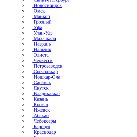
Новосибирск
Омск
Майкоп
Грозный
Уфа
Улан-Удэ
Махачкала
Назрань
Нальчик
Элиста
Черкесск
Петрозаводск
Сыктывкар
Йошкар-Ола
Саранск
Якутск
Владикавказ
Казань
Кызыл
Ижевск
Абакан
Чебоксары
Барнаул
Краснодар