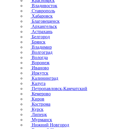
Красноярск
Владивосток
Ставрополь
Хабаровск
Благовещенск
Архангельск
Астрахань
Белгород
Брянск
Владимир
Волгоград
Вологда
Воронеж
Иваново
Иркутск
Калининград
Калуга
Петропавловск-Камчатский
Кемерово
Киров
Кострома
Курск
Липецк
Мурманск
Нижний Новгород