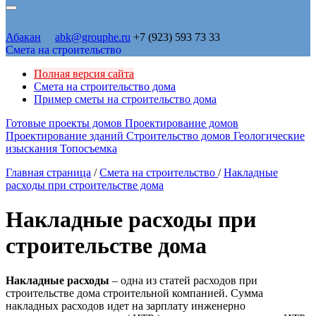
Абакан
abk@grouphe.ru
+7 (923) 593 73 33
Смета на строительство
Полная версия сайта
Смета на строительство дома
Пример сметы на строительство дома
Готовые проекты домов
Проектирование домов
Проектирование зданий
Строительство домов
Геологические
изыскания
Топосъемка
Главная страница
/
Смета на строительство
/
Накладные
расходы при строительстве дома
Накладные расходы при
строительстве дома
Накладные расходы
– одна из статей расходов при
строительстве дома строительной компанией. Сумма
накладных расходов идет на зарплату инженерно