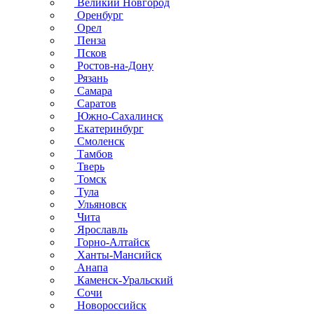
Великий Новгород
Оренбург
Орел
Пенза
Псков
Ростов-на-Дону
Рязань
Самара
Саратов
Южно-Сахалинск
Екатеринбург
Смоленск
Тамбов
Тверь
Томск
Тула
Ульяновск
Чита
Ярославль
Горно-Алтайск
Ханты-Мансийск
Анапа
Каменск-Уральский
Сочи
Новороссийск