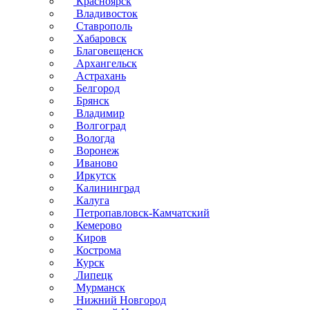
Красноярск
Владивосток
Ставрополь
Хабаровск
Благовещенск
Архангельск
Астрахань
Белгород
Брянск
Владимир
Волгоград
Вологда
Воронеж
Иваново
Иркутск
Калининград
Калуга
Петропавловск-Камчатский
Кемерово
Киров
Кострома
Курск
Липецк
Мурманск
Нижний Новгород