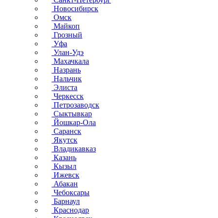
Новосибирск
Омск
Майкоп
Грозный
Уфа
Улан-Удэ
Махачкала
Назрань
Нальчик
Элиста
Черкесск
Петрозаводск
Сыктывкар
Йошкар-Ола
Саранск
Якутск
Владикавказ
Казань
Кызыл
Ижевск
Абакан
Чебоксары
Барнаул
Краснодар