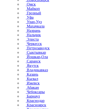
Омск
Майкоп
Грозный
Уфа
Улан-Удэ
Махачкала
Назрань
Нальчик
Элиста
Черкесск
Петрозаводск
Сыктывкар
Йошкар-Ола
Саранск
Якутск
Владикавказ
Казань
Кызыл
Ижевск
Абакан
Чебоксары
Барнаул
Краснодар
Красноярск