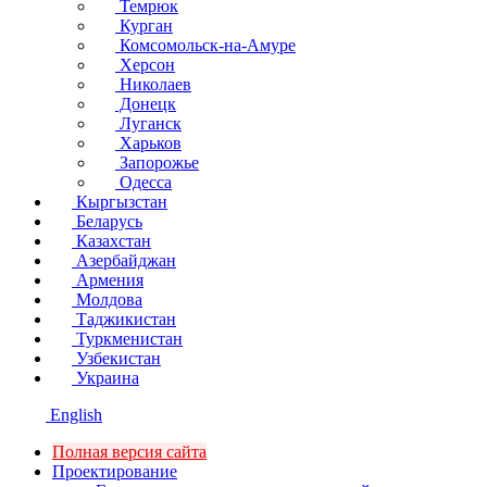
Темрюк
Курган
Комсомольск-на-Амуре
Херсон
Николаев
Донецк
Луганск
Харьков
Запорожье
Одесса
Кыргызстан
Беларусь
Казахстан
Азербайджан
Армения
Молдова
Таджикистан
Туркменистан
Узбекистан
Украина
English
Полная версия сайта
Проектирование