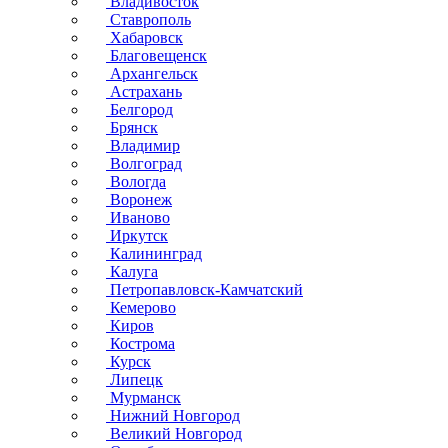
Владивосток
Ставрополь
Хабаровск
Благовещенск
Архангельск
Астрахань
Белгород
Брянск
Владимир
Волгоград
Вологда
Воронеж
Иваново
Иркутск
Калининград
Калуга
Петропавловск-Камчатский
Кемерово
Киров
Кострома
Курск
Липецк
Мурманск
Нижний Новгород
Великий Новгород