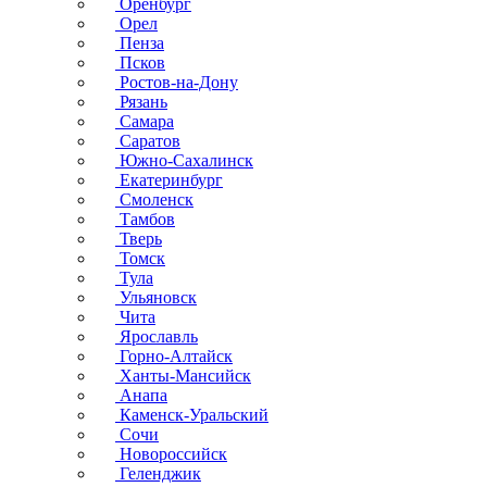
Оренбург
Орел
Пенза
Псков
Ростов-на-Дону
Рязань
Самара
Саратов
Южно-Сахалинск
Екатеринбург
Смоленск
Тамбов
Тверь
Томск
Тула
Ульяновск
Чита
Ярославль
Горно-Алтайск
Ханты-Мансийск
Анапа
Каменск-Уральский
Сочи
Новороссийск
Геленджик