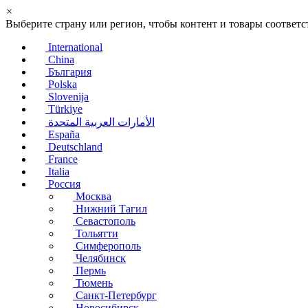
×
Выберите страну или регион, чтобы контент и товары соотве
International
China
България
Polska
Slovenija
Türkiye
الأمارات العربية المتحدة
España
Deutschland
France
Italia
Россия
Москва
Нижний Тагил
Севастополь
Тольятти
Симферополь
Челябинск
Пермь
Тюмень
Санкт-Петербург
Новосибирск