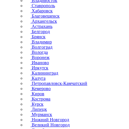
Владивосток
Ставрополь
Хабаровск
Благовещенск
Архангельск
Астрахань
Белгород
Брянск
Владимир
Волгоград
Вологда
Воронеж
Иваново
Иркутск
Калининград
Калуга
Петропавловск-Камчатский
Кемерово
Киров
Кострома
Курск
Липецк
Мурманск
Нижний Новгород
Великий Новгород