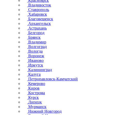
Красноярск
Владивосток
Ставрополь
Хабаровск
Благовещенск
Архангельск
Астрахань
Белгород
Брянск
Владимир
Волгоград
Вологда
Воронеж
Иваново
Иркутск
Калининград
Калуга
Петропавловск-Камчатский
Кемерово
Киров
Кострома
Курск
Липецк
Мурманск
Нижний Новгород