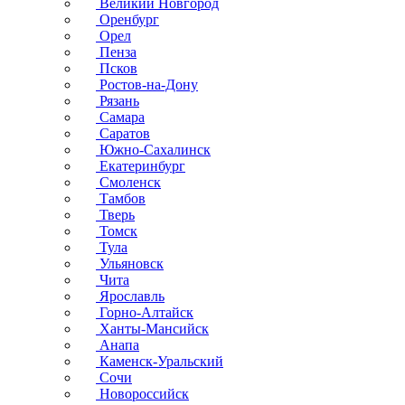
Великий Новгород
Оренбург
Орел
Пенза
Псков
Ростов-на-Дону
Рязань
Самара
Саратов
Южно-Сахалинск
Екатеринбург
Смоленск
Тамбов
Тверь
Томск
Тула
Ульяновск
Чита
Ярославль
Горно-Алтайск
Ханты-Мансийск
Анапа
Каменск-Уральский
Сочи
Новороссийск