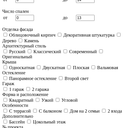
Число спален
от
до
Отделка фасада
Облицовочный кирпич
Декоративная штукатурка
Дерево
Камень
Архитектурный стиль
Русский
Классический
Современный
Оригинальный
Крыша
Односкатная
Двускатная
Плоская
Вальмовая
Остекление
Панорамное остекление
Второй свет
Гараж
1 гараж
2 гаража
Форма и расположение
Квадратный
Узкий
Угловой
Особенности
С террасой
С балконом
Дом на 2 семьи
2 входа
Дополнительно
Бассейн
Цокольный этаж
№ проекта