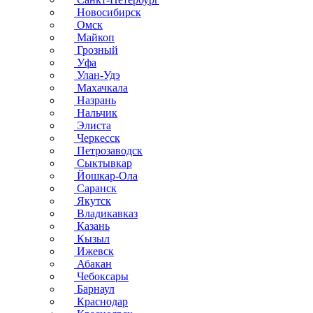
Новосибирск
Омск
Майкоп
Грозный
Уфа
Улан-Удэ
Махачкала
Назрань
Нальчик
Элиста
Черкесск
Петрозаводск
Сыктывкар
Йошкар-Ола
Саранск
Якутск
Владикавказ
Казань
Кызыл
Ижевск
Абакан
Чебоксары
Барнаул
Краснодар