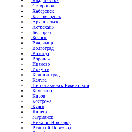
Владивосток
Ставрополь
Хабаровск
Благовещенск
Архангельск
Астрахань
Белгород
Брянск
Владимир
Волгоград
Вологда
Воронеж
Иваново
Иркутск
Калининград
Калуга
Петропавловск-Камчатский
Кемерово
Киров
Кострома
Курск
Липецк
Мурманск
Нижний Новгород
Великий Новгород