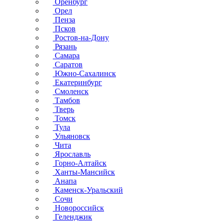
Оренбург
Орел
Пенза
Псков
Ростов-на-Дону
Рязань
Самара
Саратов
Южно-Сахалинск
Екатеринбург
Смоленск
Тамбов
Тверь
Томск
Тула
Ульяновск
Чита
Ярославль
Горно-Алтайск
Ханты-Мансийск
Анапа
Каменск-Уральский
Сочи
Новороссийск
Геленджик