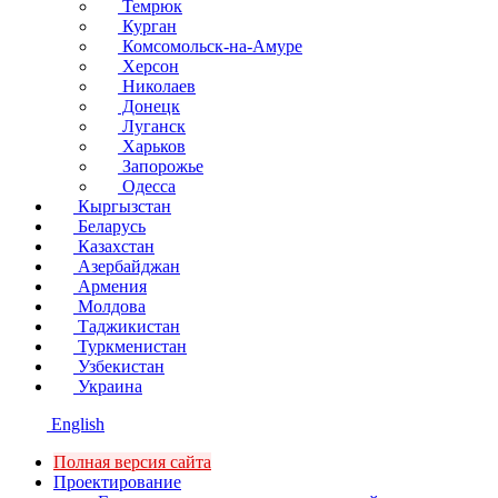
Темрюк
Курган
Комсомольск-на-Амуре
Херсон
Николаев
Донецк
Луганск
Харьков
Запорожье
Одесса
Кыргызстан
Беларусь
Казахстан
Азербайджан
Армения
Молдова
Таджикистан
Туркменистан
Узбекистан
Украина
English
Полная версия сайта
Проектирование