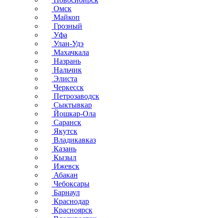
Омск
Майкоп
Грозный
Уфа
Улан-Удэ
Махачкала
Назрань
Нальчик
Элиста
Черкесск
Петрозаводск
Сыктывкар
Йошкар-Ола
Саранск
Якутск
Владикавказ
Казань
Кызыл
Ижевск
Абакан
Чебоксары
Барнаул
Краснодар
Красноярск