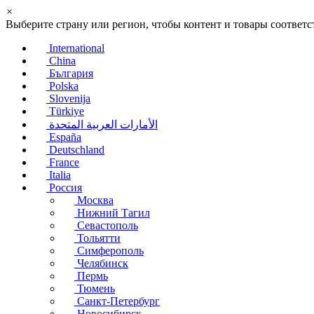
×
Выберите страну или регион, чтобы контент и товары соотве
International
China
България
Polska
Slovenija
Türkiye
الأمارات العربية المتحدة
España
Deutschland
France
Italia
Россия
Москва
Нижний Тагил
Севастополь
Тольятти
Симферополь
Челябинск
Пермь
Тюмень
Санкт-Петербург
Новосибирск