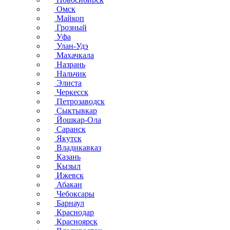
Омск
Майкоп
Грозный
Уфа
Улан-Удэ
Махачкала
Назрань
Нальчик
Элиста
Черкесск
Петрозаводск
Сыктывкар
Йошкар-Ола
Саранск
Якутск
Владикавказ
Казань
Кызыл
Ижевск
Абакан
Чебоксары
Барнаул
Краснодар
Красноярск