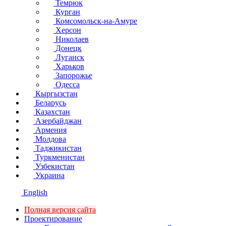
Темрюк
Курган
Комсомольск-на-Амуре
Херсон
Николаев
Донецк
Луганск
Харьков
Запорожье
Одесса
Кыргызстан
Беларусь
Казахстан
Азербайджан
Армения
Молдова
Таджикистан
Туркменистан
Узбекистан
Украина
English
Полная версия сайта
Проектирование