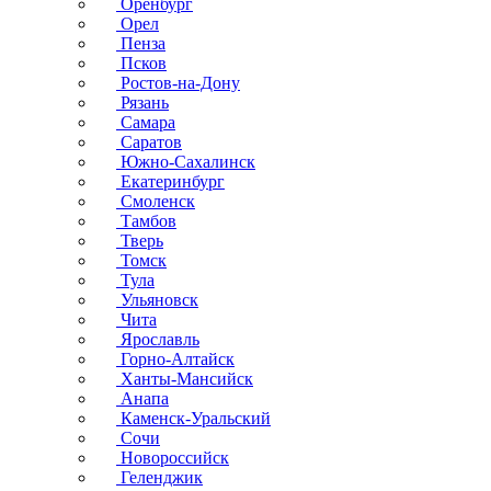
Оренбург
Орел
Пенза
Псков
Ростов-на-Дону
Рязань
Самара
Саратов
Южно-Сахалинск
Екатеринбург
Смоленск
Тамбов
Тверь
Томск
Тула
Ульяновск
Чита
Ярославль
Горно-Алтайск
Ханты-Мансийск
Анапа
Каменск-Уральский
Сочи
Новороссийск
Геленджик