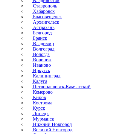
Владивосток
Ставрополь
Хабаровск
Благовещенск
Архангельск
Астрахань
Белгород
Брянск
Владимир
Волгоград
Вологда
Воронеж
Иваново
Иркутск
Калининград
Калуга
Петропавловск-Камчатский
Кемерово
Киров
Кострома
Курск
Липецк
Мурманск
Нижний Новгород
Великий Новгород