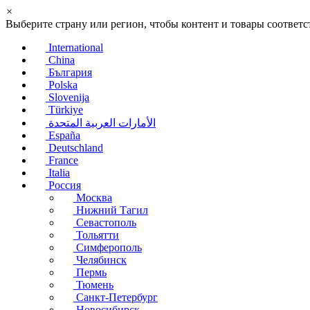
×
Выберите страну или регион, чтобы контент и товары соотве
International
China
България
Polska
Slovenija
Türkiye
الأمارات العربية المتحدة
España
Deutschland
France
Italia
Россия
Москва
Нижний Тагил
Севастополь
Тольятти
Симферополь
Челябинск
Пермь
Тюмень
Санкт-Петербург
Новосибирск