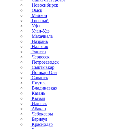
Новосибирск
Омск
Майкоп
Грозный
Уфа
Улан-Удэ
Махачкала
Назрань
Нальчик
Элиста
Черкесск
Петрозаводск
Сыктывкар
Йошкар-Ола
Саранск
Якутск
Владикавказ
Казань
Кызыл
Ижевск
Абакан
Чебоксары
Барнаул
Краснодар