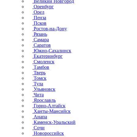
Великий Новгород
Оренбург
Орел
Пенза
Псков
Ростов-на-Дону
Рязань
Самара
Саратов
Южно-Сахалинск
Екатеринбург
Смоленск
Тамбов
Тверь
Томск
Тула
Ульяновск
Чита
Ярославль
Горно-Алтайск
Ханты-Мансийск
Анапа
Каменск-Уральский
Сочи
Новороссийск