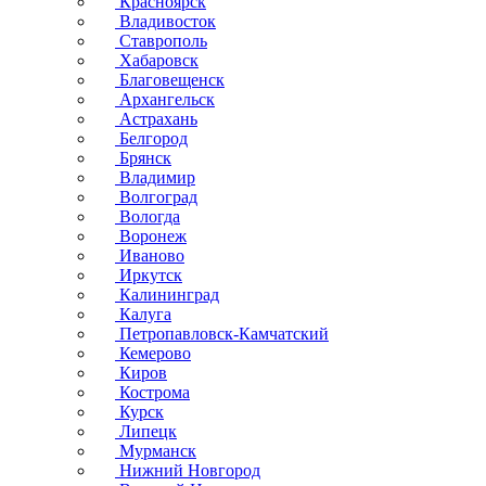
Красноярск
Владивосток
Ставрополь
Хабаровск
Благовещенск
Архангельск
Астрахань
Белгород
Брянск
Владимир
Волгоград
Вологда
Воронеж
Иваново
Иркутск
Калининград
Калуга
Петропавловск-Камчатский
Кемерово
Киров
Кострома
Курск
Липецк
Мурманск
Нижний Новгород