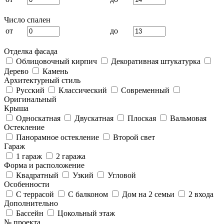
Число спален
от
до
Отделка фасада
Облицовочный кирпич
Декоративная штукатурка
Дерево
Камень
Архитектурный стиль
Русский
Классический
Современный
Оригинальный
Крыша
Односкатная
Двускатная
Плоская
Вальмовая
Остекление
Панорамное остекление
Второй свет
Гараж
1 гараж
2 гаража
Форма и расположение
Квадратный
Узкий
Угловой
Особенности
С террасой
С балконом
Дом на 2 семьи
2 входа
Дополнительно
Бассейн
Цокольный этаж
№ проекта