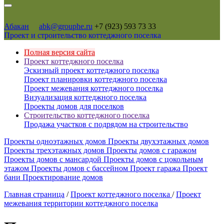
Абакан
abk@grouphe.ru
+7 (923) 593 73 33
Проект и строительство коттеджного поселка
Полная версия сайта
Проект коттеджного поселка
Эскизный проект коттеджного поселка
Проект планировки коттеджного поселка
Проект межевания коттеджного поселка
Визуализация коттеджного поселка
Проекты домов для поселков
Строительство коттеджного поселка
Продажа участков с подрядом на строительство
Проекты одноэтажных домов
Проекты двухэтажных домов
Проекты трехэтажных домов
Проекты домов с гаражом
Проекты домов с мансардой
Проекты домов с цокольным
этажом
Проекты домов с бассейном
Проект гаража
Проект
бани
Проектирование домов
Главная страница
/
Проект коттеджного поселка
/
Проект
межевания территории коттеджного поселка