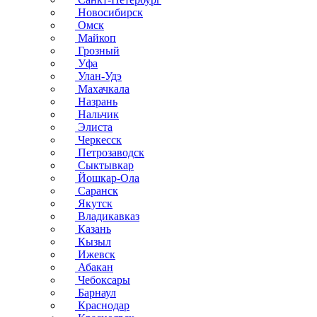
Новосибирск
Омск
Майкоп
Грозный
Уфа
Улан-Удэ
Махачкала
Назрань
Нальчик
Элиста
Черкесск
Петрозаводск
Сыктывкар
Йошкар-Ола
Саранск
Якутск
Владикавказ
Казань
Кызыл
Ижевск
Абакан
Чебоксары
Барнаул
Краснодар