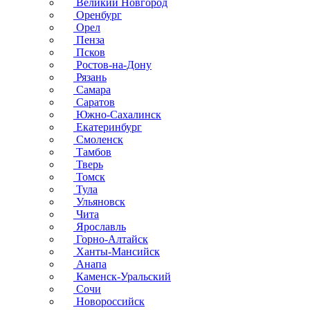
Великий Новгород
Оренбург
Орел
Пенза
Псков
Ростов-на-Дону
Рязань
Самара
Саратов
Южно-Сахалинск
Екатеринбург
Смоленск
Тамбов
Тверь
Томск
Тула
Ульяновск
Чита
Ярославль
Горно-Алтайск
Ханты-Мансийск
Анапа
Каменск-Уральский
Сочи
Новороссийск