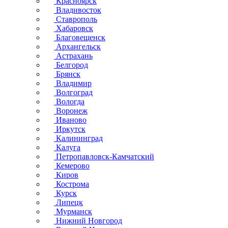
Красноярск
Владивосток
Ставрополь
Хабаровск
Благовещенск
Архангельск
Астрахань
Белгород
Брянск
Владимир
Волгоград
Вологда
Воронеж
Иваново
Иркутск
Калининград
Калуга
Петропавловск-Камчатский
Кемерово
Киров
Кострома
Курск
Липецк
Мурманск
Нижний Новгород