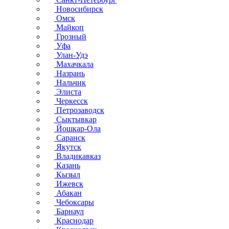
Новосибирск
Омск
Майкоп
Грозный
Уфа
Улан-Удэ
Махачкала
Назрань
Нальчик
Элиста
Черкесск
Петрозаводск
Сыктывкар
Йошкар-Ола
Саранск
Якутск
Владикавказ
Казань
Кызыл
Ижевск
Абакан
Чебоксары
Барнаул
Краснодар