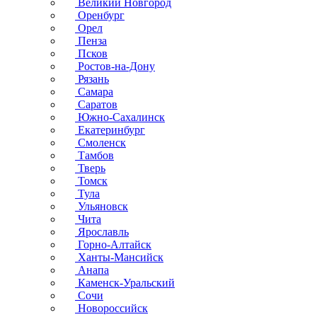
Великий Новгород
Оренбург
Орел
Пенза
Псков
Ростов-на-Дону
Рязань
Самара
Саратов
Южно-Сахалинск
Екатеринбург
Смоленск
Тамбов
Тверь
Томск
Тула
Ульяновск
Чита
Ярославль
Горно-Алтайск
Ханты-Мансийск
Анапа
Каменск-Уральский
Сочи
Новороссийск