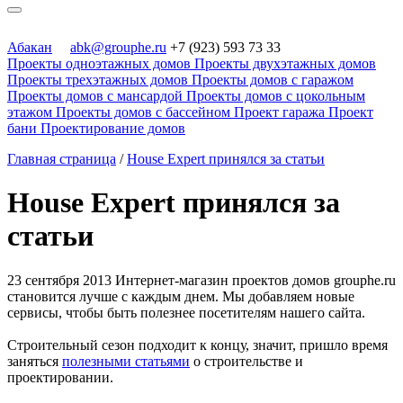
Абакан
abk@grouphe.ru
+7 (923) 593 73 33
Проекты одноэтажных домов
Проекты двухэтажных домов
Проекты трехэтажных домов
Проекты домов с гаражом
Проекты домов с мансардой
Проекты домов с цокольным
этажом
Проекты домов с бассейном
Проект гаража
Проект
бани
Проектирование домов
Главная страница
/
House Expert принялся за статьи
House Expert принялся за
статьи
23 сентября 2013
Интернет-магазин проектов домов grouphe.ru
становится лучше с каждым днем. Мы добавляем новые
сервисы, чтобы быть полезнее посетителям нашего сайта.
Строительный сезон подходит к концу, значит, пришло время
заняться
полезными статьями
о строительстве и
проектировании.